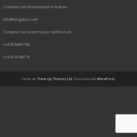
Contacte con nosotros por e-mail en:
info@tengabcn.com
Contacte con nosotros por teléfono en:
+34 619441796
+34 610748178
Tema de
Think Up Themes Ltd
. Funciona con
WordPress
.