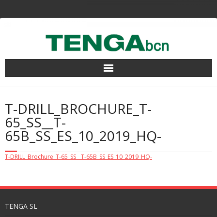
Saltar
al
contenido
T-DRILL_BROCHURE_T-
65_SS__T-
65B_SS_ES_10_2019_HQ-
T-DRILL_Brochure_T-65_SS__T-65B_SS_ES_10_2019_HQ-
TENGA SL